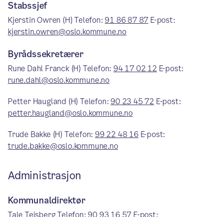
Stabssjef
Kjerstin Owren (H) Telefon:
91 86 87 87
E-post:
kjerstin.owren@oslo.kommune.no
Byrådssekretærer
Rune Dahl Franck (H) Telefon:
94 17 02 12
E-post:
rune.dahl@oslo.kommune.no
Petter Haugland (H) Telefon:
90 23 45 72
E-post:
petter.haugland@oslo.kommune.no
Trude Bakke (H) Telefon:
99 22 48 16
E-post:
trude.bakke@oslo.kommune.no
Administrasjon
Kommunaldirektør
Tale Teisberg Telefon:
90 93 16 57
E-post: