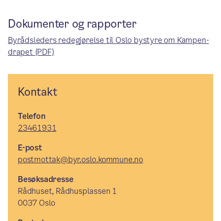
Dokumenter og rapporter
Byrådsleders redegjørelse til Oslo bystyre om Kampen-
drapet (PDF)
Kontakt
Telefon
23461931
E-post
postmottak@byr.oslo.kommune.no
Besøksadresse
Rådhuset, Rådhusplassen 1
0037 Oslo