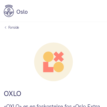
Forside
OXLO
«OXLO» er en forkortelse for «Oslo Extra