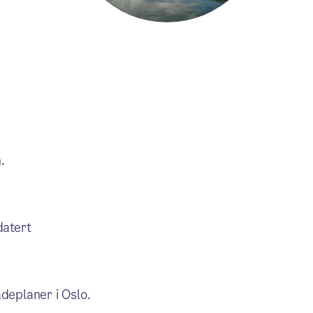
.
datert
deplaner i Oslo.