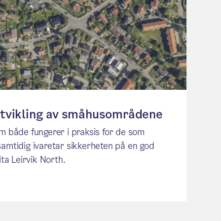
 utvikling av småhusområdene
m både fungerer i praksis for de som
samtidig ivaretar sikkerheten på en god
ita Leirvik North.