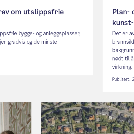
rav om utslippsfrie
Plan- 
kunst-
ippsfrie bygge- og anleggsplasser,
Det er a
jer gradvis og de minste
brannsik
bakgrunn
nødt til
virkning.
Publisert: