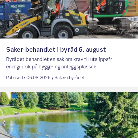
Saker behandlet i byråd 6. august
Byrådet behandlet en sak om krav til utslippsfri
energibruk på bygge- og anleggsplasser.
Publisert: 06.08.2026 / Saker i byrådet