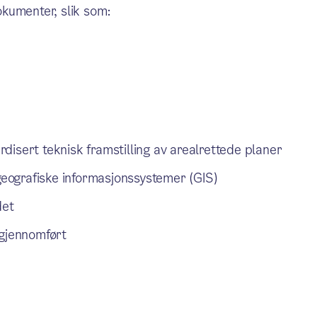
okumenter, slik som:
rdisert teknisk framstilling av arealrettede planer
geografiske informasjonssystemer (GIS)
det
gjennomført