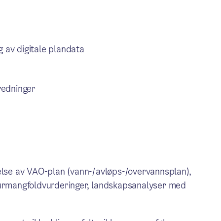
g av digitale plandata
redninger
delse av VAO-plan (vann-/avløps-/overvannsplan),
turmangfoldvurderinger, landskapsanalyser med