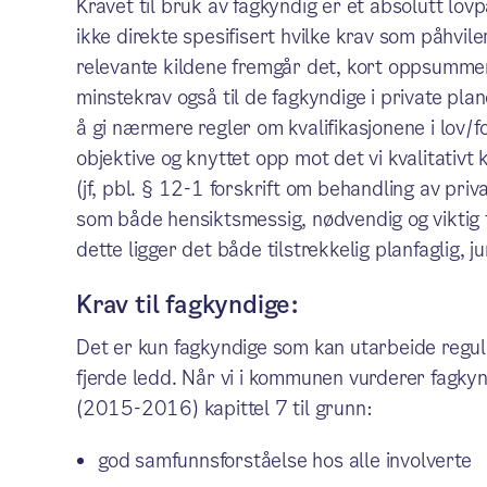
Kravet til bruk av fagkyndig er et absolutt lovp
ikke direkte spesifisert hvilke krav som påhvile
relevante kildene fremgår det, kort oppsummert,
minstekrav også til de fagkyndige i private plan
å gi nærmere regler om kvalifikasjonene i lov/
objektive og knyttet opp mot det vi kvalitativt 
(jf, pbl. § 12-1 forskrift om behandling av priv
som både hensiktsmessig, nødvendig og viktig for
dette ligger det både tilstrekkelig planfaglig, 
Krav til fagkyndige:
Det er kun fagkyndige som kan utarbeide regule
fjerde ledd. Når vi i kommunen vurderer fagkyn
(2015-2016) kapittel 7 til grunn:
god samfunnsforståelse hos alle involverte