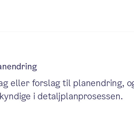
lanendring
ag eller forslag til planendring, o
gkyndige i detaljplanprosessen.