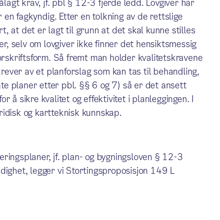
ålagt krav, jf. pbl § 12-3 fjerde ledd. Lovgiver har
r en fagkyndig. Etter en tolkning av de rettslige
 at det er lagt til grunn at det skal kunne stilles
er, selv om lovgiver ikke finner det hensiktsmessig
forskriftsform. Så fremt man holder kvalitetskravene
krever av et planforslag som kan tas til behandling,
ate planer etter pbl. §§ 6 og 7) så er det ansett
 å sikre kvalitet og effektivitet i planleggingen. I
juridisk og kartteknisk kunnskap.
ringsplaner, jf. plan- og bygningsloven § 12-3
dighet, legger vi Stortingsproposisjon 149 L