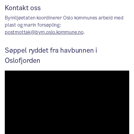
Kontakt oss
Bymiljøetaten koordinerer Oslo kommunes arbeid med
plast og marin forsøpling:
postmottak@bym.oslo.kommune.no
.
Søppel ryddet fra havbunnen i
Oslofjorden