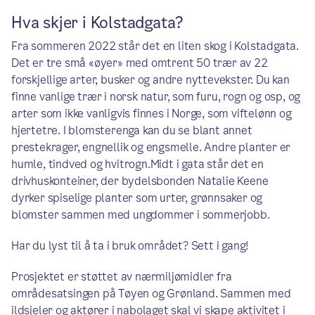
Hva skjer i Kolstadgata?
Fra sommeren 2022 står det en liten skog i Kolstadgata.
Det er tre små «øyer» med omtrent 50 trær av 22
forskjellige arter, busker og andre nyttevekster. Du kan
finne vanlige trær i norsk natur, som furu, rogn og osp, og
arter som ikke vanligvis finnes i Norge, som viftelønn og
hjertetre. I blomsterenga kan du se blant annet
prestekrager, engnellik og engsmelle. Andre planter er
humle, tindved og hvitrogn.Midt i gata står det en
drivhuskonteiner, der bydelsbonden Natalie Keene
dyrker spiselige planter som urter, grønnsaker og
blomster sammen med ungdommer i sommerjobb.
Har du lyst til å ta i bruk området? Sett i gang!
Prosjektet er støttet av nærmiljømidler fra
områdesatsingen på Tøyen og Grønland. Sammen med
ildsjeler og aktører i nabolaget skal vi skape aktivitet i