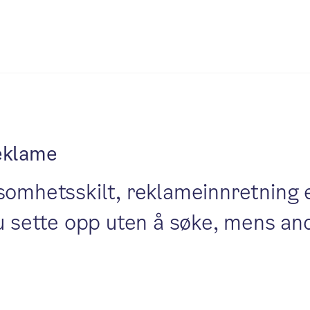
reklame
somhetsskilt, reklameinnretning 
du sette opp uten å søke, mens a