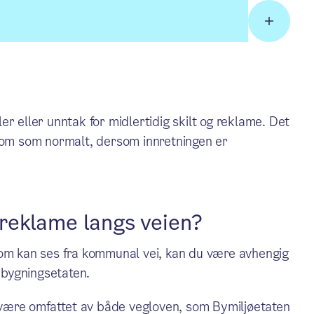
r eller unntak for midlertidig skilt og reklame. Det
s om som normalt, dersom innretningen er
r reklame langs veien?
som kan ses fra kommunal vei, kan du være avhengig
g bygningsetaten.
n være omfattet av både vegloven, som Bymiljøetaten