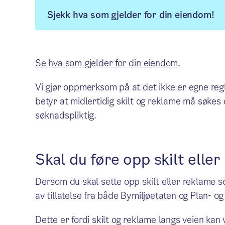
Sjekk hva som gjelder for din eiendom!
Se hva som gjelder for din eiendom.
Vi gjør oppmerksom på at det ikke er egne regle
betyr at midlertidig skilt og reklame må søke
søknadspliktig.
Skal du føre opp skilt elle
Dersom du skal sette opp skilt eller reklame 
av tillatelse fra både Bymiljøetaten og Plan- o
Dette er fordi skilt og reklame langs veien ka