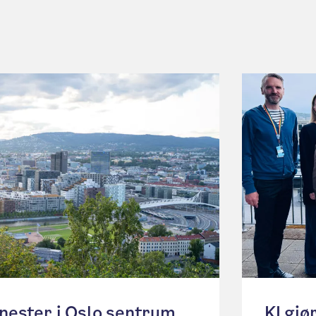
enester i Oslo sentrum
KI gjør