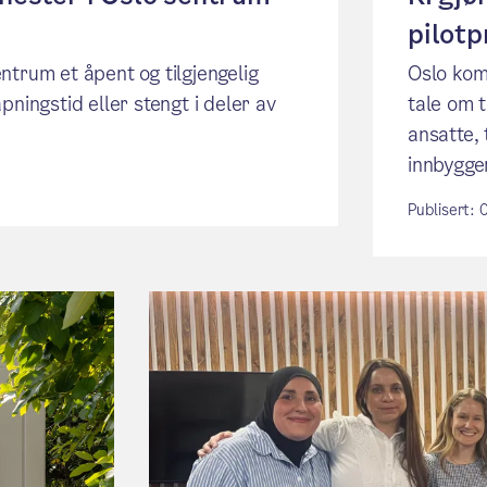
pilotp
ntrum et åpent og tilgjengelig
Oslo komm
pningstid eller stengt i deler av
tale om t
ansatte, 
innbygge
Publisert: 