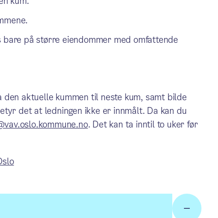
 en kum.
ummene.
is bare på større eiendommer med omfattende
 den aktuelle kummen til neste kum, samt bilde
 betyr det at ledningen ikke er innmålt. Da kan du
vav.oslo.kommune.no
. Det kan ta inntil to uker før
Oslo