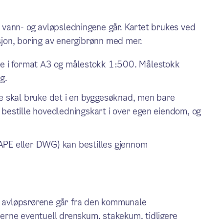
vann- og avløpsledningene går. Kartet brukes ved
jon, boring av energibrønn med mer.
ære i format A3 og målestokk 1:500. Målestokk
g.
ke skal bruke det i en byggesøknad, men bare
 bestille hovedledningskart i over egen eiendom, og
APE eller DWG) kan bestilles gjennom
og avløpsrørene går fra den kommunale
gjerne eventuell drenskum, stakekum, tidligere