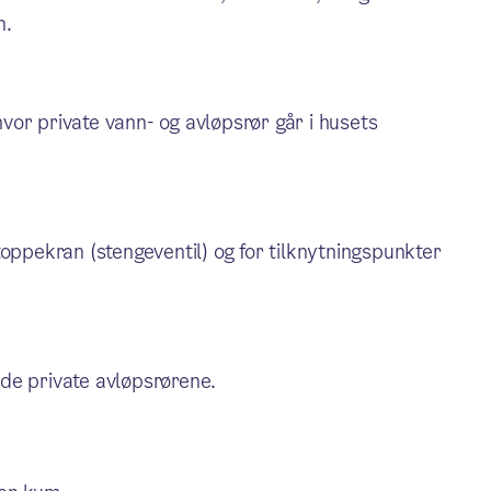
n.
or private vann- og avløpsrør går i husets
toppekran (stengeventil) og for tilknytningspunkter
r de private avløpsrørene.