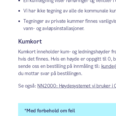
En kumtegning viser rørføringer og ventiler i
Vi har ikke tegning av alle de kommunale k
Tegninger av private kummer finnes vanligv
vann- og avløpsinstallasjoner.
Kumkort
Kumkort inneholder kum- og ledningshøyder fra
hvis det finnes. Hvis en høyde er oppgitt til 0,
sende oss en bestilling på innmåling til:
kunde@
du mottar svar på bestillingen.
Se også:
NN2000: Høydesystemet vi bruker i 
*Med forbehold om feil