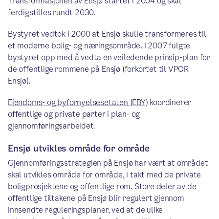
Transformasjonen av Ensjø startet i 2004 og skal
ferdigstilles rundt 2030.
Bystyret vedtok i 2000 at Ensjø skulle transformeres til
et moderne bolig- og næringsområde. I 2007 fulgte
bystyret opp med å vedta en veiledende prinsip-plan for
de offentlige rommene på Ensjø (forkortet til VPOR
Ensjø).
Eiendoms- og byfornyelsesetaten (EBY)
koordinerer
offentlige og private parter i plan- og
gjennomføringsarbeidet.
Ensjø utvikles område for område
Gjennomføringsstrategien på Ensjø har vært at området
skal utvikles område for område, i takt med de private
boligprosjektene og offentlige rom. Store deler av de
offentlige tiltakene på Ensjø blir regulert gjennom
innsendte reguleringsplaner, ved at de ulike