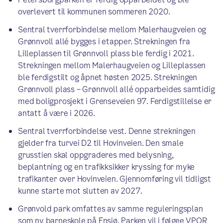
overlevert til kommunen sommeren 2020.
Sentral tverrforbindelse mellom Malerhaugveien og
Grønnvoll allé bygges i etapper. Strekningen fra
Lilleplassen til Grønnvoll plass ble ferdig i 2021.
Strekningen mellom Malerhaugveien og Lilleplassen
ble ferdigstilt og åpnet høsten 2025. Strekningen
Grønnvoll plass – Grønnvoll allé opparbeides samtidig
med boligprosjekt i Grenseveien 97. Ferdigstillelse er
antatt å være i 2026.
Sentral tverrforbindelse vest. Denne strekningen
gjelder fra turvei D2 til Hovinveien. Den smale
grusstien skal oppgraderes med belysning,
beplantning og en trafikksikker kryssing for myke
trafikanter over Hovinveien. Gjennomføring vil tidligst
kunne starte mot slutten av 2027.
Grønvold park omfattes av samme reguleringsplan
som ny barneskole på Ensjø. Parken vil i følgee VPOR