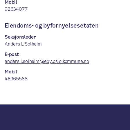
Mobil
92634077
Eiendoms- og byfornyelsesetaten
Seksjonsleder
Anders L Solheim
E-post
anders.l.solheim@eby.oslo.kommune.no
Mobil
46965588