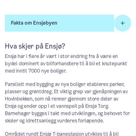
Fakta om Ensjøbyen
Hva skjer på Ensjø?
Ensjø har i flere år vært i stor endring fra å være en
bydel dominert av bilforhandlere til å bli et knutepunkt
med inntil 7000 nye boliger.
Parallelt med bygging av nye boliger etableres parker,
plasser og grøntdrag. Et viktig grep var gjenåpningen av
Hovinbekken, som nå renner gjennom store deler av
Ensjø og ender opp i et vannspeil på Ensjø Torg.
Barnehager bygges i takt med utviklingen, og behovet for
skoler og idrettsanlegg vurderes forløpende.
Området rundt Ensjø T-banestasjon utvikles til å bli