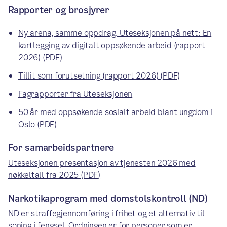
Rapporter og brosjyrer
Ny arena, samme oppdrag. Uteseksjonen på nett: En
kartlegging av digitalt oppsøkende arbeid (rapport
2026) (PDF)
Tillit som forutsetning (rapport 2026) (PDF)
Fagrapporter fra Uteseksjonen
50 år med oppsøkende sosialt arbeid blant ungdom i
Oslo (PDF)
For samarbeidspartnere
Uteseksjonen presentasjon av tjenesten 2026 med
nøkkeltall fra 2025 (PDF)
Narkotikaprogram med domstolskontroll (ND)
ND er straffegjennomføring i frihet og et alternativ til
soning i fengsel. Ordningen er for personer som er