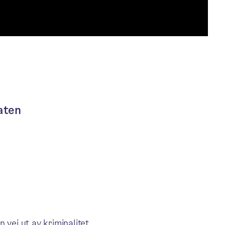
um (Uteseksjonen)
aten
 vei ut av kriminalitet.