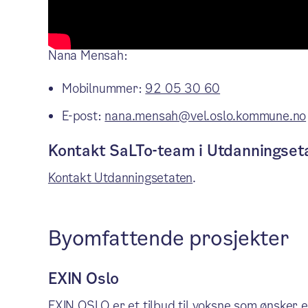
Kontakt SaLTo-koordinator i sentr
Nana Mensah:
Mobilnummer:
92 05 30 60
E-post:
nana.mensah@vel.oslo.kommune.no
Kontakt SaLTo-team i Utdanningset
Kontakt Utdanningsetaten
.
Byomfattende prosjekter
EXIN Oslo
EXIN OSLO er et tilbud til voksne som ønsker en