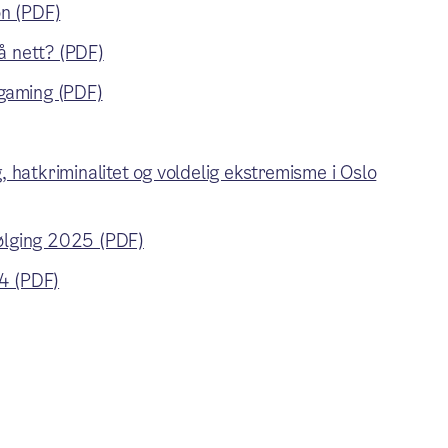
on (PDF)
å nett? (PDF)
 gaming (PDF)
, hatkriminalitet og voldelig ekstremisme i Oslo
følging 2025 (PDF)
4 (PDF)