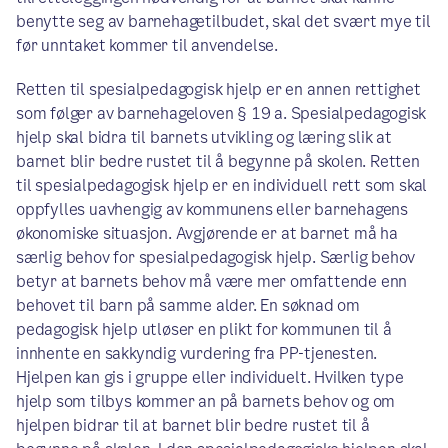
benytte seg av barnehagetilbudet, skal det svært mye til
før unntaket kommer til anvendelse.
Retten til spesialpedagogisk hjelp er en annen rettighet
som følger av barnehageloven § 19 a. Spesialpedagogisk
hjelp skal bidra til barnets utvikling og læring slik at
barnet blir bedre rustet til å begynne på skolen. Retten
til spesialpedagogisk hjelp er en individuell rett som skal
oppfylles uavhengig av kommunens eller barnehagens
økonomiske situasjon. Avgjørende er at barnet må ha
særlig behov for spesialpedagogisk hjelp. Særlig behov
betyr at barnets behov må være mer omfattende enn
behovet til barn på samme alder. En søknad om
pedagogisk hjelp utløser en plikt for kommunen til å
innhente en sakkyndig vurdering fra PP-tjenesten.
Hjelpen kan gis i gruppe eller individuelt. Hvilken type
hjelp som tilbys kommer an på barnets behov og om
hjelpen bidrar til at barnet blir bedre rustet til å