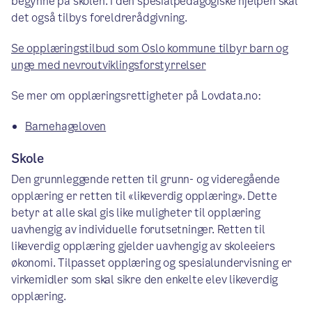
begynne på skolen. I den spesialpedagogiske hjelpen skal
det også tilbys foreldrerådgivning.
Se opplæringstilbud som Oslo kommune tilbyr barn og
unge med nevroutviklingsforstyrrelser
Se mer om opplæringsrettigheter på Lovdata.no:
Barnehageloven
Skole
Den grunnleggende retten til grunn- og videregående
opplæring er retten til «likeverdig opplæring». Dette
betyr at alle skal gis like muligheter til opplæring
uavhengig av individuelle forutsetninger. Retten til
likeverdig opplæring gjelder uavhengig av skoleeiers
økonomi. Tilpasset opplæring og spesialundervisning er
virkemidler som skal sikre den enkelte elev likeverdig
opplæring.