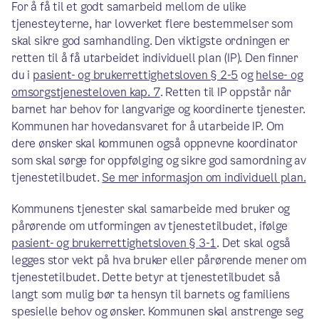
For å få til et godt samarbeid mellom de ulike
tjenesteyterne, har lovverket flere bestemmelser som
skal sikre god samhandling. Den viktigste ordningen er
retten til å få utarbeidet individuell plan (IP). Den finner
du i
pasient- og brukerrettighetsloven § 2-5
og
helse- og
omsorgstjenesteloven kap. 7
. Retten til IP oppstår når
barnet har behov for langvarige og koordinerte tjenester.
Kommunen har hovedansvaret for å utarbeide IP. Om
dere ønsker skal kommunen også oppnevne koordinator
som skal sørge for oppfølging og sikre god samordning av
tjenestetilbudet.
Se mer informasjon om individuell plan.
Kommunens tjenester skal samarbeide med bruker og
pårørende om utformingen av tjenestetilbudet, ifølge
pasient- og brukerrettighetsloven § 3-1
. Det skal også
legges stor vekt på hva bruker eller pårørende mener om
tjenestetilbudet. Dette betyr at tjenestetilbudet så
langt som mulig bør ta hensyn til barnets og familiens
spesielle behov og ønsker. Kommunen skal anstrenge seg