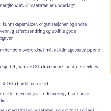
nergifondet. Klimaetaten er underlagt
, kunnskapsmiljøer, organisasjoner og andre
avennlig atferdsendring og utvikle gode
ppgaver:
om har som overordnet mål at klimagassutslippene
.
dsjettet
, som er Oslo kommunes sentrale verktøy
 at Oslo blir klimarobust.
re til klimavennlig atferdsendring, blant annet
dier.
mmen med Utdanningsetaten, som gjør at skoler i