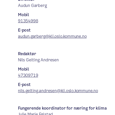
Audun Garberg
Mobil
91354998
E-post
audun.garberg@kli.oslo.kommune.no
Redaktør
Nils Gelting Andresen
Mobil
47309719
E-post
nils.gelting.andresen@kli.oslo.kommune.no
Fungerende koordinator for næring for klima
Julie Marie Følstad