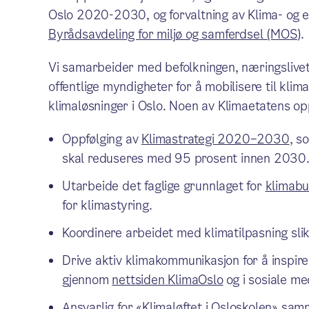
Oslo 2020-2030, og forvaltning av Klima- og e
Byrådsavdeling for miljø og samferdsel (MOS)
.
Vi samarbeider med befolkningen, næringslivet
offentlige myndigheter for å mobilisere til klim
klimaløsninger i Oslo. Noen av Klimaetatens o
Oppfølging av
Klimastrategi 2020–2030
, s
skal reduseres med 95 prosent innen 2030
Utarbeide det faglige grunnlaget for
klimabu
for klimastyring.
Koordinere arbeidet med klimatilpasning slik
Drive aktiv klimakommunikasjon for å inspire
gjennom
nettsiden KlimaOslo
og i sosiale me
Ansvarlig for «Klimaløftet i Osloskolen» sa