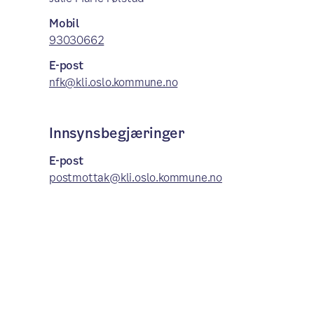
Mobil
93030662
E-post
nfk@kli.oslo.kommune.no
Innsynsbegjæringer
E-post
postmottak@kli.oslo.kommune.no