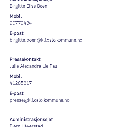
Birgitte Elise Bøen
Mobil
90779484
E-post
birgitte.boen@kli.oslo.kommune.no
Pressekontakt
Julie Alexandra Lie Pau
Mobil
41285817
E-post
presse@kli.oslo.kommune.no
Administrasjonssjef
Bjørn Håverstad