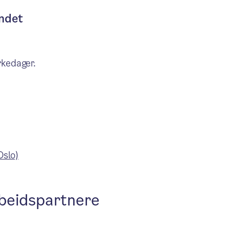
ondet
rkedager.
Oslo)
beidspartnere