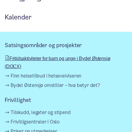
Kalender
Satsingsområder og prosjekter
Fritidsaktiviteter for barn og unge i Bydel Østensjø
(DOCX)
Finn helsetilbud i helseveiviseren
Bydel Østensjø omstiller – hva betyr det?
Frivillighet
Tilskudd, legater og stipend
Frivilligsentraler i Oslo
Priser og utmerkelser