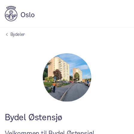
Bydeler
Bydel Østensjø
Velkommen til Bydel Østensjø!