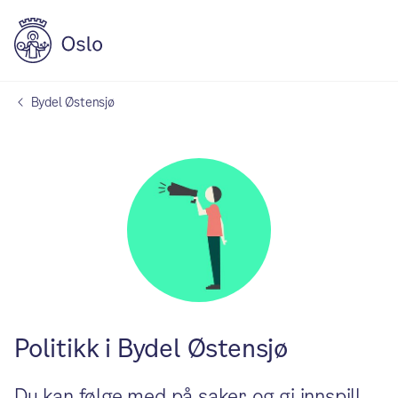
Bydel Østensjø
Politikk i Bydel Østensjø
Du kan følge med på saker og gi innspill