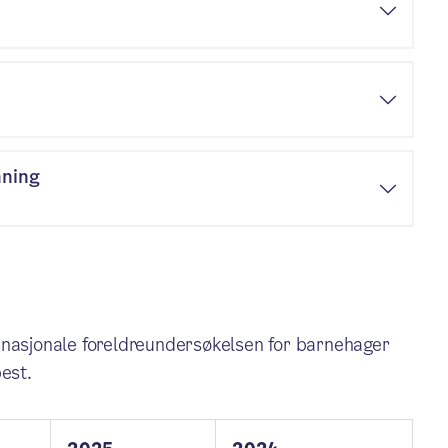
nning
 nasjonale foreldreundersøkelsen for barnehager
best.