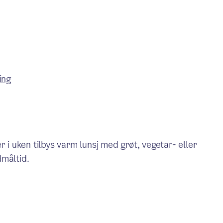
ing
r i uken tilbys varm lunsj med grøt, vegetar- eller
dmåltid.