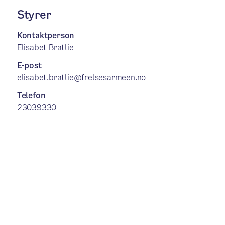
Styrer
Kontaktperson
Elisabet Bratlie
E-post
elisabet.bratlie@frelsesarmeen.no
Telefon
23039330