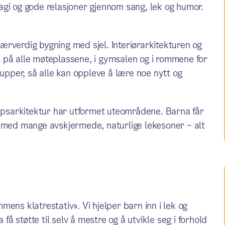
agi og gode relasjoner gjennom sang, lek og humor.
rverdig bygning med sjel. Interiørarkitekturen og
sel på alle møteplassene, i gymsalen og i rommene for
rupper, så alle kan oppleve å lære noe nytt og
psarkitektur har utformet uteområdene. Barna får
g med mange avskjermede, naturlige lekesoner – alt
ens klatrestativ». Vi hjelper barn inn i lek og
 få støtte til selv å mestre og å utvikle seg i forhold