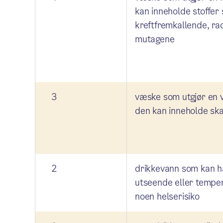
kan inneholde stoffer 
kreftfremkallende, rad
mutagene
3
væske som utgjør en vi
den kan inneholde ska
2
drikkevann som kan ha
utseende eller temper
noen helserisiko