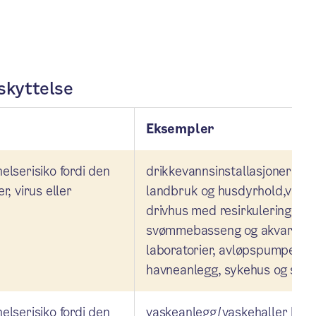
skyttelse
Eksempler
elserisiko fordi den
drikkevannsinstallasjoner i f
r, virus eller
landbruk og husdyrhold,vanni
drivhus med resirkulering, påf
svømmebasseng og akvariet, 
laboratorier, avløpspumpestas
havneanlegg, sykehus og syk
elserisiko fordi den
vaskeanlegg/vaskehaller hvor