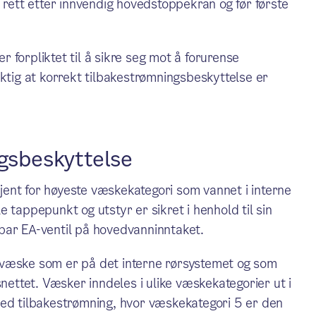
 rett etter innvendig hovedstoppekran og før første
er forpliktet til å sikre seg mot å forurense
iktig at korrekt tilbakestrømningsbeskyttelse er
ngsbeskyttelse
ent for høyeste væskekategori som vannet i interne
 tappepunkt og utstyr er sikret i henhold til sin
bar EA-ventil på hovedvanninntaket.
 væske som er på det interne rørsystemet og som
snettet. Væsker inndeles i ulike væskekategorier ut i
ved tilbakestrømning, hvor væskekategori 5 er den