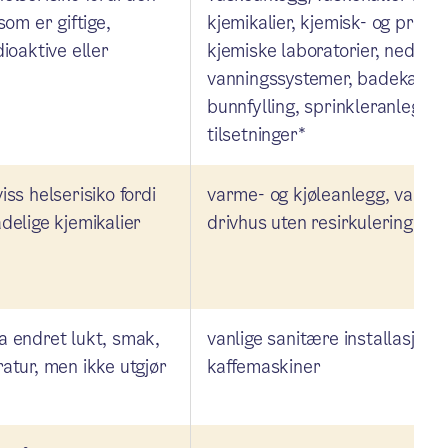
som er giftige,
kjemikalier, kjemisk- og proses
ioaktive eller
kjemiske laboratorier, nedgra
vanningssystemer, badekar m
bunnfylling, sprinkleranlegg 
tilsetninger*
ss helserisiko fordi
varme- og kjøleanlegg, vannin
delige kjemikalier
drivhus uten resirkulering
 endret lukt, smak,
vanlige sanitære installasjoner
atur, men ikke utgjør
kaffemaskiner