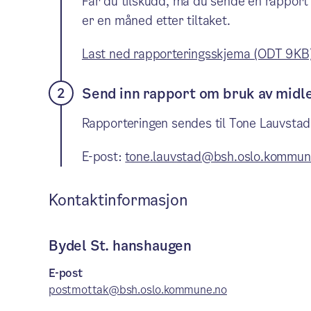
Får du tilskudd, må du sende en rapport 
er en måned etter tiltaket.
Last ned rapporteringsskjema (ODT 9KB
Send inn rapport om bruk av midl
Rapporteringen sendes til Tone Lauvsta
E-post:
tone.lauvstad@bsh.oslo.kommun
Kontaktinformasjon
Bydel St. hanshaugen
E-post
postmottak@bsh.oslo.kommune.no