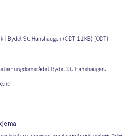
tak i Bydel St. Hanshaugen (ODT 11KB) (ODT)
kretær ungdomsrådet Bydel St. Hanshaugen.
e.no
skjema