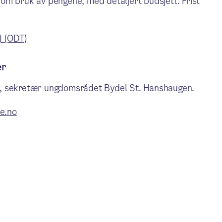
om bruk av pengene, med detaljert budsjett. Frist
) (ODT)
er
d, sekretær ungdomsrådet Bydel St. Hanshaugen.
e.no