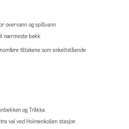
or overvann og spillvann
til nærmeste bekk
jennomføre tiltakene som enkeltstående
enbekken og Tråkka
tra vei ved Holmenkollen stasjon