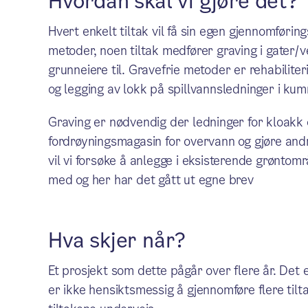
Hvordan skal vi gjøre det?
Hvert enkelt tiltak vil få sin egen gjennomføri
metoder, noen tiltak medfører graving i gater/ve
grunneiere til. Gravefrie metoder er rehabilite
og legging av lokk på spillvannsledninger i kum
Graving er nødvendig der ledninger for kloakk
fordrøyningsmagasin for overvann og gjøre andr
vil vi forsøke å anlegge i eksisterende grøntom
med og her har det gått ut egne brev
Hva skjer når?
Et prosjekt som dette pågår over flere år. Det e
er ikke hensiktsmessig å gjennomføre flere tilt