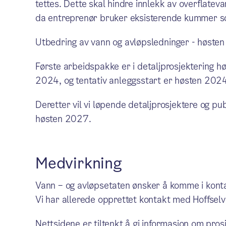
tettes. Dette skal hindre innlekk av overflateva
da entreprenør bruker eksisterende kummer 
Utbedring av vann og avløpsledninger - høst
Første arbeidspakke er i detaljprosjektering h
2024, og tentativ anleggsstart er høsten 202
Deretter vil vi løpende detaljprosjektere og pub
høsten 2027.
Medvirkning
Vann – og avløpsetaten ønsker å komme i kontak
Vi har allerede opprettet kontakt med Hoffs
Nettsidene er tiltenkt å gi informasjon om pros