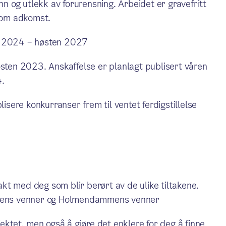
nn og utlekk av forurensning. Arbeidet er gravefritt
som adkomst.
en 2024 – høsten 2027
østen 2023. Anskaffelse er planlagt publisert våren
4.
lisere konkurranser frem til ventet ferdigstillelse
t med deg som blir berørt av de ulike tiltakene.
elvens venner og Holmendammens venner
jektet, men også å gjøre det enklere for deg å finne