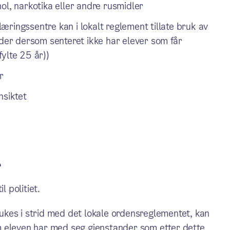
ol, narkotika eller andre rusmidler
ringssentre kan i lokalt reglement tillate bruk av
er dersom senteret ikke har elever som får
ylte 25 år))
r
nsiktet
r
l politiet.
kes i strid med det lokale ordensreglementet, kan
m eleven har med seg gjenstander som etter dette