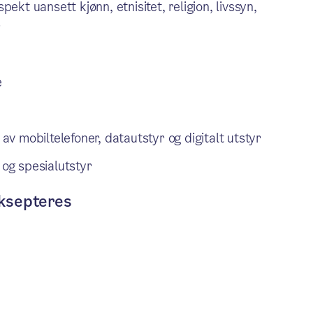
kt uansett kjønn, etnisitet, religion, livssyn,
r
e
 av mobiltelefoner, datautstyr og digitalt utstyr
 og spesialutstyr
ksepteres