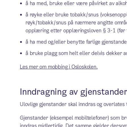
å ha med, bruke eller være påvirket av alkoh
å røyke eller bruke tobakk/snus (voksenopplæ
røyk/tobakk/snus på nærmere angitte områd
opplæring etter opplæringsloven § 3-1 (før f
å ha med og/eller benytte farlige gjenstande
å bruke plagg som helt eller delvis dekker a
Les mer om mobbing i Osloskolen.
Inndragning av gjenstande
Ulovlige gjenstander skal inndras og overlates ti
Gjenstander (eksempel mobiltelefoner) som bru
inndras midlertidig. Det samme gjelder derso