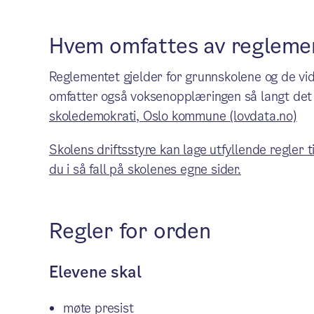
Hvem omfattes av regleme
Reglementet gjelder for grunnskolene og de v
omfatter også voksenopplæringen så langt det
skoledemokrati, Oslo kommune (lovdata.no)
Skolens driftsstyre kan lage utfyllende regler 
du i så fall på skolenes egne sider.
Regler for orden
Elevene skal
møte presist