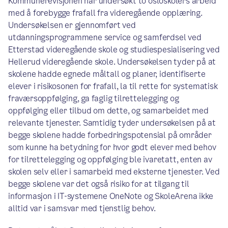
Kommunerevisjonen har undersøkt to osloskolers arbeid
med å forebygge frafall fra videregående opplæring.
Undersøkelsen er gjennomført ved
utdanningsprogrammene service og samferdsel ved
Etterstad videregående skole og studiespesialisering ved
Hellerud videregående skole. Undersøkelsen tyder på at
skolene hadde egnede måltall og planer, identifiserte
elever i risikosonen for frafall, la til rette for systematisk
fraværsoppfølging, ga faglig tilrettelegging og
oppfølging eller tilbud om dette, og samarbeidet med
relevante tjenester. Samtidig tyder undersøkelsen på at
begge skolene hadde forbedringspotensial på områder
som kunne ha betydning for hvor godt elever med behov
for tilrettelegging og oppfølging ble ivaretatt, enten av
skolen selv eller i samarbeid med eksterne tjenester. Ved
begge skolene var det også risiko for at tilgang til
informasjon i IT-systemene OneNote og SkoleArena ikke
alltid var i samsvar med tjenstlig behov.