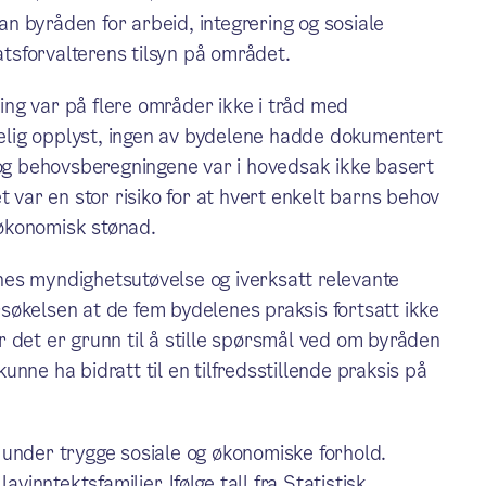
n byråden for arbeid, integrering og sosiale
atsforvalterens tilsyn på området.
ng var på flere områder ikke i tråd med
kkelig opplyst, ingen av bydelene hadde dokumentert
 og behovsberegningene var i hovedsak ikke basert
t var en stor risiko for at hvert enkelt barns behov
v økonomisk stønad.
es myndighetsutøvelse og iverksatt relevante
ersøkelsen at de fem bydelenes praksis fortsatt ikke
 det er grunn til å stille spørsmål ved om byråden
 kunne ha bidratt til en tilfredsstillende praksis på
 under trygge sosiale og økonomiske forhold.
vinntektsfamilier. Ifølge tall fra Statistisk