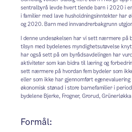
sentralbyrå levde hvert tiende barn i 2020 i e
i familier med lave husholdningsinntekter har 
og 2020. Barn med innvandrerbakgrunn utgjorde
I denne undesøkelsen har vi sett nærmere på by
tilsyn med bydelenes myndighetsutøvelse knyttet
har også sett på om byrådsavdelingen har vurder
aktiviteter som kan bidra til læring og forbedr
sett nærmere på hvordan fem bydeler som ikke h
eller som ikke har gjennomført egenevaluerin
økonomisk stønad i store barnefamilier i perio
bydelene Bjerke, Frogner, Grorud, Grünerløkka
Formål: