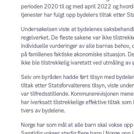
perioden 2020 til og med april 2022 og hvorda
tjenester har fulgt opp bydelers tiltak etter St
Undersøkelsen viste at bydelenes saksbehandli
regelverket. De fleste sakene var ikke tilstre
individuelle vurderinger av alle barnas behov,
på familienes faktiske økonomiske situasjon. De
ikke ble tilstrekkelig ivaretatt ved utmåling a
Selv om byråden hadde ført tilsyn med bydelen
tiltak etter Statsforvalterens tilsyn, viste und
var tilfredsstillende. Kommunerevisjonen mener
har iverksatt tilstrekkelige effektive tiltak som
tvers av bydelene.
Norge har som mål at alle barn skal vokse opp
Samtidig vokser stadig flere barn i Norge opp i la