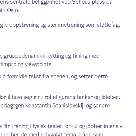
kolens sentrale beliggenhet ved Schous plass på
t i Oslo.
og kroppstrening og stemmetrening som støttefag.
, gruppedynamikk, lytting og timing med
timpro og viewpoints
å formidle tekst fra scenen, og setter dette
 å leve seg inn i rollefigurens tanker og følelser.
pedagogen Konstantin Stanislavskij, og senere
r trening i fysisk teater før jul og jobber intensivt
Her jobber de med selvvalgt tema, både som