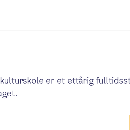
kulturskole er et ettårig fulltid
aget.