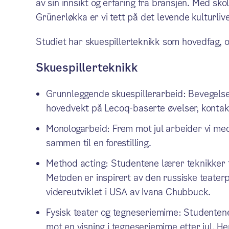
av sin innsikt og erfaring fra bransjen. Med s
Grünerløkka er vi tett på det levende kulturlive
Studiet har skuespillerteknikk som hovedfag, 
Skuespillerteknikk
Grunnleggende skuespillerarbeid: Bevegelse
hovedvekt på Lecoq-baserte øvelser, kontak
Monologarbeid: Frem mot jul arbeider vi med 
sammen til en forestilling.
Method acting: Studentene lærer teknikker for
Metoden er inspirert av den russiske teater
videreutviklet i USA av Ivana Chubbuck.
Fysisk teater og tegneseriemime: Studentene få
mot en visning i tegneseriemime etter jul. 