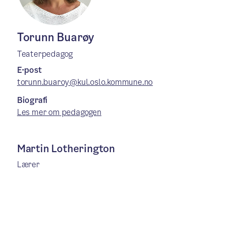
Torunn Buarøy
Teaterpedagog
E-post
torunn.buaroy@kul.oslo.kommune.no
Biografi
Les mer om pedagogen
Martin Lotherington
Lærer