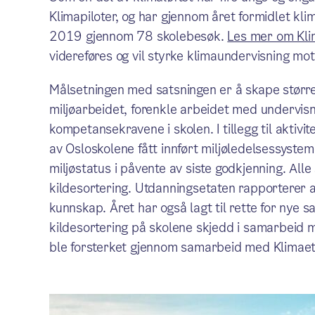
Klimapiloter, og har gjennom året formidlet kl
2019 gjennom 78 skolebesøk.
Les mer om Klim
videreføres og vil styrke klimaundervisning mo
Målsetningen med satsningen er å skape større f
miljøarbeidet, forenkle arbeidet med undervisn
kompetansekravene i skolen. I tillegg til aktiv
av Osloskolene fått innført miljøledelsessystem
miljøstatus i påvente av siste godkjenning. Alle
kildesortering. Utdanningsetaten rapporterer at
kunnskap. Året har også lagt til rette for nye
kildesortering på skolene skjedd i samarbeid
ble forsterket gjennom samarbeid med Klimaet