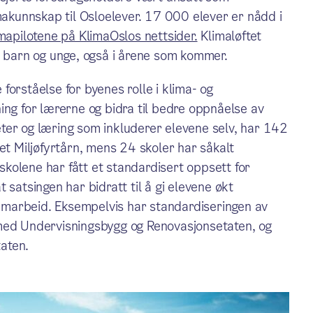
imakunnskap til Osloelever. 17 000 elever er nådd i
apilotene på KlimaOslos nettsider.
Klimaløftet
t barn og unge, også i årene som kommer.
orståelse for byenes rolle i klima- og
ing for lærerne og bidra til bedre oppnåelse av
iteter og læring som inkluderer elevene selv, har 142
et Miljøfyrtårn, mens 24 skoler har såkalt
 skolene har fått et standardisert oppsett for
 satsingen har bidratt til å gi elevene økt
 samarbeid. Eksempelvis har standardiseringen av
 med Undervisningsbygg og Renovasjonsetaten, og
aten.