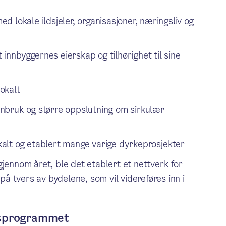
med lokale ildsjeler, organisasjoner, næringsliv og
 innbyggernes eierskap og tilhørighet til sine
lokalt
jenbruk og større oppslutning om sirkulær
alt og etablert mange varige dyrkeprosjekter
er gjennom året, ble det etablert et nettverk for
å tvers av bydelene, som vil videreføres inn i
gsprogrammet