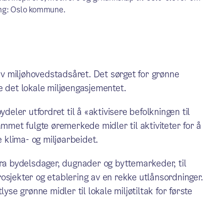
ing: Oslo kommune.
 av miljøhovedstadsåret. Det sørget for grønne
rke det lokale miljøengasjementet.
ler utfordret til å «aktivisere befolkningen til
ammet fulgte øremerkede midler til aktiviteter for å
e klima- og miljøarbeidet.
fra bydelsdager, dugnader og byttemarkeder, til
osjekter og etablering av en rekke utlånsordninger.
yse grønne midler til lokale miljøtiltak for første