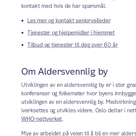
kontakt med hvis de har spørsmål.
Les mer og kontakt seniorveileder
Tjenester og hjelpemidler i hjemmet
Tilbud og tjenester til deg over 60 år
Om Aldersvennlig by
Utviklingen av en aldersvennlig by er i stor gr
konferanser og folkemøter hvor byens innbyggere
utviklingen av en aldersvennlig by. Medvirknin
iverksettes og utvikles videre. Oslo deltar i net
WHO-nettverket
.
Mye av arbeidet på veien til å bli en mer alders