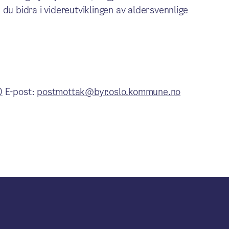
 du bidra i videreutviklingen av aldersvennlige
0
E-post:
postmottak@byr.oslo.kommune.no