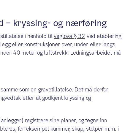
id – kryssing- og nærføring
tillatelse i henhold til
veglova § 32
ved etablering
nlegg eller konstruksjoner over, under eller langs
under 40 meter og luftstrekk. Ledningsarbeidet må
et samme som en gravetillatelse. Det må derfor
ngvedtak etter at godkjent kryssing og
anlegger) registrere sine planer, og tegne inn
bleres, for eksempel kummer, skap, stolper m.m. i