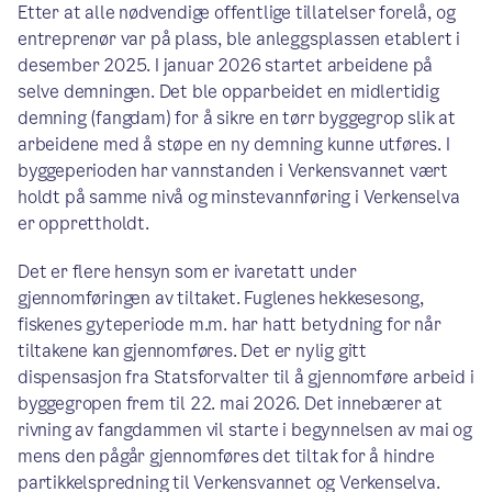
Etter at alle nødvendige offentlige tillatelser forelå, og
entreprenør var på plass, ble anleggsplassen etablert i
desember 2025. I januar 2026 startet arbeidene på
selve demningen. Det ble opparbeidet en midlertidig
demning (fangdam) for å sikre en tørr byggegrop slik at
arbeidene med å støpe en ny demning kunne utføres. I
byggeperioden har vannstanden i Verkensvannet vært
holdt på samme nivå og minstevannføring i Verkenselva
er opprettholdt.
Det er flere hensyn som er ivaretatt under
gjennomføringen av tiltaket. Fuglenes hekkesesong,
fiskenes gyteperiode m.m. har hatt betydning for når
tiltakene kan gjennomføres. Det er nylig gitt
dispensasjon fra Statsforvalter til å gjennomføre arbeid i
byggegropen frem til 22. mai 2026. Det innebærer at
rivning av fangdammen vil starte i begynnelsen av mai og
mens den pågår gjennomføres det tiltak for å hindre
partikkelspredning til Verkensvannet og Verkenselva.