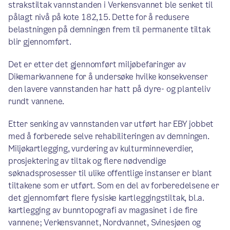
strakstiltak vannstanden i Verkensvannet ble senket til
pålagt nivå på kote 182,15. Dette for å redusere
belastningen på demningen frem til permanente tiltak
blir gjennomført.
Det er etter det gjennomført miljøbefaringer av
Dikemarkvannene for å undersøke hvilke konsekvenser
den lavere vannstanden har hatt på dyre- og planteliv
rundt vannene.
Etter senking av vannstanden var utført har EBY jobbet
med å forberede selve rehabiliteringen av demningen.
Miljøkartlegging, vurdering av kulturminneverdier,
prosjektering av tiltak og flere nødvendige
søknadsprosesser til ulike offentlige instanser er blant
tiltakene som er utført. Som en del av forberedelsene er
det gjennomført flere fysiske kartleggingstiltak, bl.a.
kartlegging av bunntopografi av magasinet i de fire
vannene; Verkensvannet, Nordvannet, Svinesjøen og