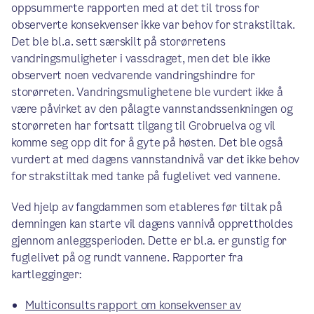
oppsummerte rapporten med at det til tross for
observerte konsekvenser ikke var behov for strakstiltak.
Det ble bl.a. sett særskilt på storørretens
vandringsmuligheter i vassdraget, men det ble ikke
observert noen vedvarende vandringshindre for
storørreten. Vandringsmulighetene ble vurdert ikke å
være påvirket av den pålagte vannstandssenkningen og
storørreten har fortsatt tilgang til Grobruelva og vil
komme seg opp dit for å gyte på høsten. Det ble også
vurdert at med dagens vannstandnivå var det ikke behov
for strakstiltak med tanke på fuglelivet ved vannene.
Ved hjelp av fangdammen som etableres før tiltak på
demningen kan starte vil dagens vannivå opprettholdes
gjennom anleggsperioden. Dette er bl.a. er gunstig for
fuglelivet på og rundt vannene. Rapporter fra
kartlegginger:
Multiconsults rapport om konsekvenser av