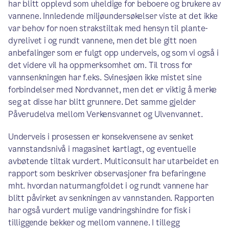
har blitt opplevd som uheldige for beboere og brukere av
vannene. Innledende miljøundersøkelser viste at det ikke
var behov for noen strakstiltak med hensyn til plante-
dyrelivet i og rundt vannene, men det ble gitt noen
anbefalinger som er fulgt opp underveis, og som vi også i
det videre vil ha oppmerksomhet om. Til tross for
vannsenkningen har f.eks. Svinesjøen ikke mistet sine
forbindelser med Nordvannet, men det er viktig å merke
seg at disse har blitt grunnere. Det samme gjelder
Påverudelva mellom Verkensvannet og Ulvenvannet.
Underveis i prosessen er konsekvensene av senket
vannstandsnivå i magasinet kartlagt, og eventuelle
avbøtende tiltak vurdert. Multiconsult har utarbeidet en
rapport som beskriver observasjoner fra befaringene
mht. hvordan naturmangfoldet i og rundt vannene har
blitt påvirket av senkningen av vannstanden. Rapporten
har også vurdert mulige vandringshindre for fisk i
tilliggende bekker og mellom vannene. I tillegg