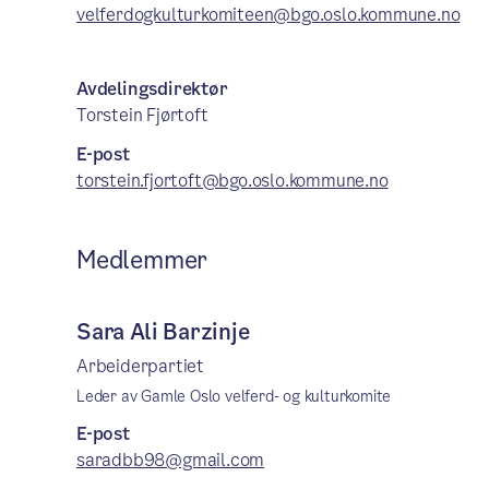
velferdogkulturkomiteen@bgo.oslo.kommune.no
Avdelingsdirektør
Torstein Fjørtoft
E-post
torstein.fjortoft@bgo.oslo.kommune.no
Medlemmer
Sara Ali Barzinje
Arbeiderpartiet
Leder av Gamle Oslo velferd- og kulturkomite
E-post
saradbb98@gmail.com