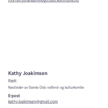
morten.johansen@bgo.oslo.kommune.no
Kathy Joakimsen
Rødt
Nestleder av Gamle Oslo velferd- og kulturkomite
E-post
kathy.joakimsen@gmail.com