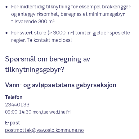
For midlertidig tilknytning for eksempel brakkerigger
og anleggvirksomhet, beregnes et minimumsgebyr
tilsvarende 300 m².
For svært store (> 3000 m²) tomter gjelder spesielle
regler. Ta kontakt med oss!
Spørsmål om beregning av
tilknytningsgebyr?
Vann- og avløpsetatens gebyrseksjon
Telefon
23440133
09:00-14:30
mon,tue,wed,thu,fri
E-post
postmottak@vav.oslo.kommune.no