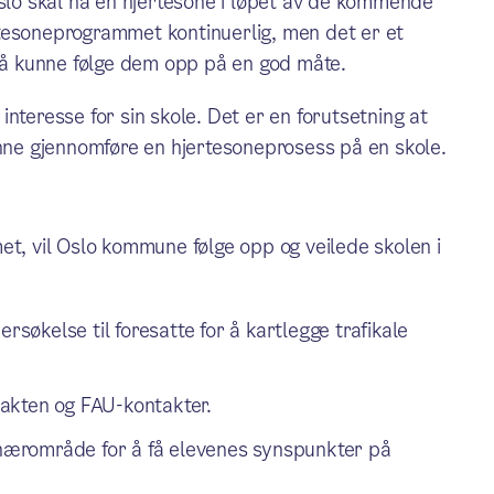
Oslo skal ha en hjertesone i løpet av de kommende
tesoneprogrammet kontinuerlig, men det er et
r å kunne følge dem opp på en god måte.
nteresse for sin skole. Det er en forutsetning at
unne gjennomføre en hjertesoneprosess på en skole.
et, vil Oslo kommune følge opp og veilede skolen i
økelse til foresatte for å kartlegge trafikale
akten og FAU-kontakter.
s nærområde for å få elevenes synspunkter på