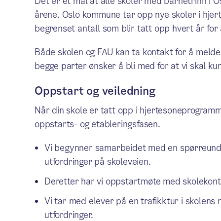
Det er et mål at alle skoler med barnetrinn i 
årene. Oslo kommune tar opp nye skoler i hjer
begrenset antall som blir tatt opp hvert år fo
Både skolen og FAU kan ta kontakt for å melde i
begge parter ønsker å bli med for at vi skal k
Oppstart og veiledning
Når din skole er tatt opp i hjertesoneprogramm
oppstarts- og etableringsfasen.
Vi begynner samarbeidet med en spørreunders
utfordringer på skoleveien.
Deretter har vi oppstartmøte med skolekont
Vi tar med elever på en trafikktur i skolen
utfordringer.