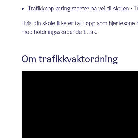
Trafikkopplæring starter på vei til skolen - T
Hvis din skole ikke er tatt opp som hjertesone 
med holdningsskapende tiltak.
Om trafikkvaktordning