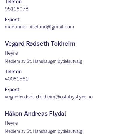
Telefon
95116078
E-post
marianne.roiseland@gmail.com
Vegard Rødseth Tokheim
Høyre
Medlem av St. Hanshaugen bydelsutvalg
Telefon
40061561
E-post
vegardrodseth.tokheim@oslobystyre.no
Håkon Andreas Flydal
Høyre
Medlem av St. Hanshaugen bydelsutvalg