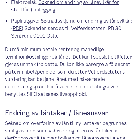
Elektronisk:
Søknad om endring av lånevilkår for
startlån (innlogging)
Papirutgave:
Søknadsskjema om endring av lånevilkår.
(PDF)
Søknaden sendes til Velferdsetaten, PB 30
Sentrum, 0101 Oslo.
Du må minimum betale renter og månedlige
terminomkostninger på lånet. Det kan i spesielle tilfeller
gjøres unntak fra dette. Du kan ikke påregne å få endret
på terminbeløpene dersom du etter Velferdsetatens
vurdering kan betjene lånet med nåværende
nedbetalingsplan. For å vurdere din betalingsevne
benyttes SIFO satsenes livsopphold.
Endring av låntaker / låneansvar
Søknad om overføring av lån til ny låntaker begrunnes
vanligvis med samlivsbrudd og at én av låntakerne
derfor ønsker å ta over boligen og låneansvaret alene.