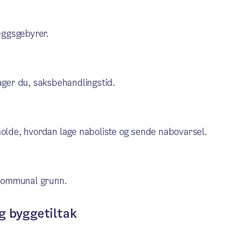
leggsgebyrer.
ager du, saksbehandlingstid.
holde, hvordan lage naboliste og sende nabovarsel.
r kommunal grunn.
ig byggetiltak