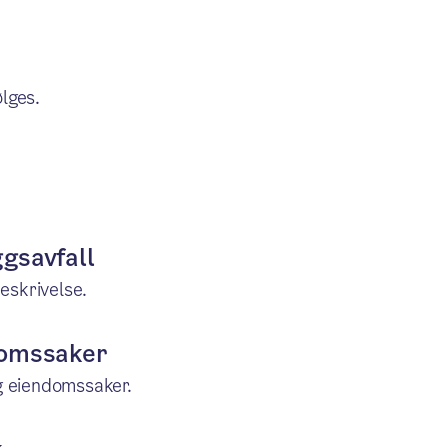
ølges.
gsavfall
beskrivelse.
domssaker
g eiendomssaker.