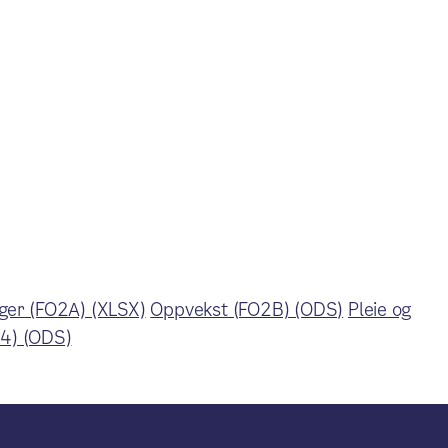
ger (FO2A) (XLSX)
Oppvekst (FO2B) (ODS)
Pleie og
O4) (ODS)