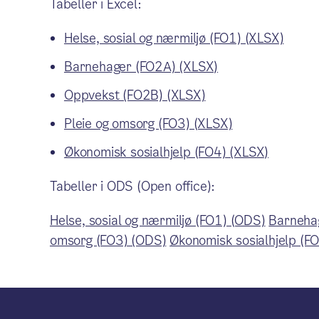
Tabeller i Excel:
Helse, sosial og nærmiljø (FO1) (XLSX)
Barnehager (FO2A) (XLSX)
Oppvekst (FO2B) (XLSX)
Pleie og omsorg (FO3) (XLSX)
Økonomisk sosialhjelp (FO4) (XLSX)
Tabeller i ODS (Open office):
Helse, sosial og nærmiljø (FO1) (ODS)
Barneha
omsorg (FO3) (ODS)
Økonomisk sosialhjelp (F