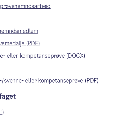
i prøvenemndsarbeid
øvenemndsmedlem
røvemedalje (PDF)
nne- eller kompetanseprøve (DOCX)
g-/svenne- eller kompetanseprøve (PDF)
faget
F)