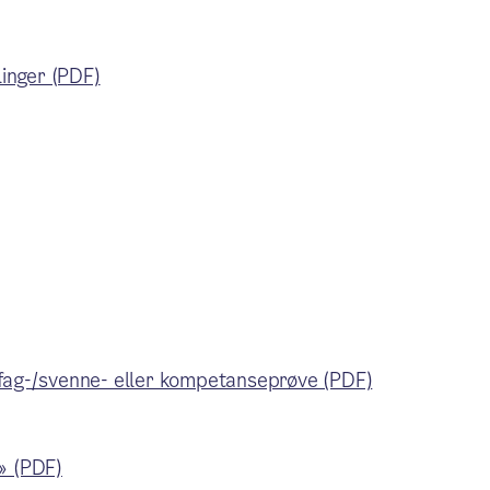
linger (PDF)
 fag-/svenne- eller kompetanseprøve (PDF)
» (PDF)