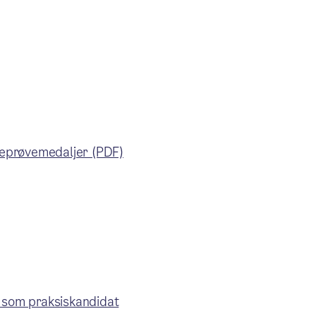
nneprøvemedaljer (PDF)
e som praksiskandidat