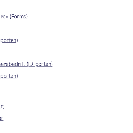
brev (Forms)
-porten)
lærebedrift (ID-porten)
-porten)
ng
er