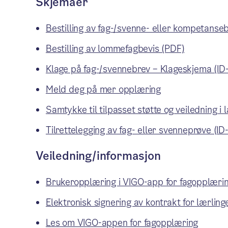
Skjemaer
Bestilling av fag-/svenne- eller kompetanse
Bestilling av lommefagbevis (PDF)
Klage på fag-/svennebrev – Klageskjema (ID
Meld deg på mer opplæring
Samtykke til tilpasset støtte og veiledning i 
Tilrettelegging av fag- eller svenneprøve (ID
Veiledning/informasjon
Brukeropplæring i VIGO-app for fagopplæri
Elektronisk signering av kontrakt for lærling
Les om VIGO-appen for fagopplæring