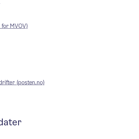
)
n for MVOV)
drifter (posten.no)
dater