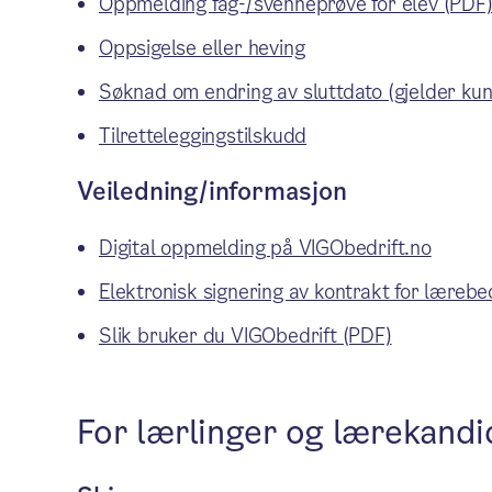
Oppmelding fag-/svenneprøve for elev (PDF
Oppsigelse eller heving
Søknad om endring av sluttdato (gjelder ku
Tilretteleggingstilskudd
Veiledning/informasjon
Digital oppmelding på VIGObedrift.no
Elektronisk signering av kontrakt for lærebe
Slik bruker du VIGObedrift (PDF)
For lærlinger og lærekandi