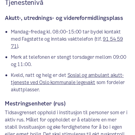
Tjenestenivå
Akutt-, utrednings- og videreformidlingsplass
Mandag–fredag kl. 08:00–15:00 tar bydel kontakt
med Fagstøtte og inntaks vakttelefon (tlf.
91 54 59
71
).
Merk at telefonen er stengt torsdager mellom 09:00
og 11:00.
Kveld, natt og helg er det
Sosial og ambulant akutt-
tjeneste ved Oslo kommunale legevakt
som fordeler
akuttplasser.
Mestringsenheter (rus)
Tidsavgrenset opphold i institusjon til personer som er i
aktiv rus. Målet for oppholdet er å etablere en mer
stabil livssituasjon og øke ferdighetene for å bo i egen
eller egnet bolig. Det skal stimuleres til økt ruskontroll,