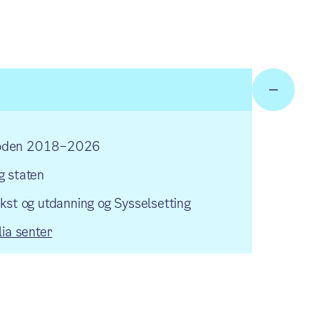
erioden 2018–2026
g staten
st og utdanning og Sysselsetting
ia senter