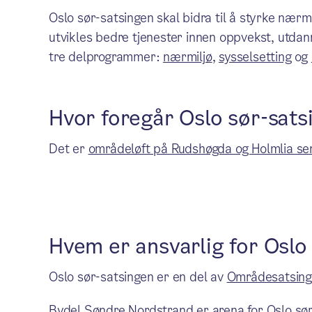
Oslo sør-satsingen skal bidra til å styrke nærm
utvikles bedre tjenester innen oppvekst, utdan
tre delprogrammer:
nærmiljø
,
sysselsetting
og
Hvor foregår Oslo sør-sats
Det er
områdeløft på Rudshøgda og Holmlia se
Hvem er ansvarlig for Oslo
Oslo sør-satsingen er en del av
Områdesatsinge
Bydel Søndre Nordstrand
er arena for Oslo sør