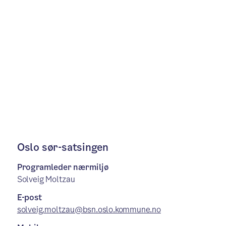
Oslo sør-satsingen
Programleder nærmiljø
Solveig Moltzau
E-post
solveig.moltzau@bsn.oslo.kommune.no