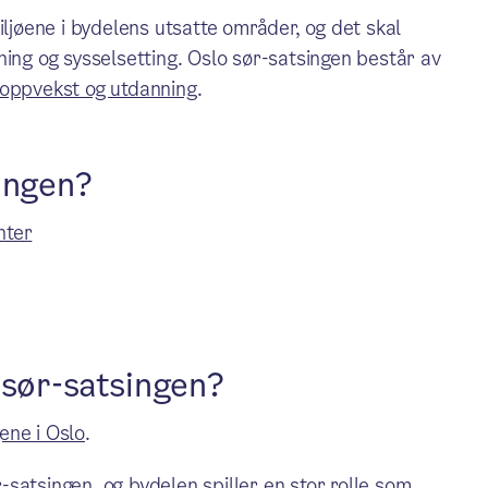
iljøene i bydelens utsatte områder, og det skal
ning og sysselsetting. Oslo sør-satsingen består av
oppvekst og utdanning
.
ingen?
nter
 sør-satsingen?
ne i Oslo
.
-satsingen, og bydelen spiller en stor rolle som