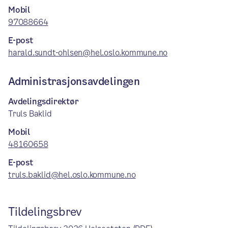
Mobil
97088664
E-post
harald.sundt-ohlsen@hel.oslo.kommune.no
Administrasjonsavdelingen
Avdelingsdirektør
Truls Baklid
Mobil
48160658
E-post
truls.baklid@hel.oslo.kommune.no
Tildelingsbrev