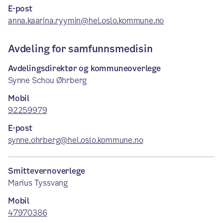
E-post
anna.kaarina.ryymin@hel.oslo.kommune.no
Avdeling for samfunnsmedisin
Avdelingsdirektør og kommuneoverlege
Synne Schou Øhrberg
Mobil
92259979
E-post
synne.ohrberg@hel.oslo.kommune.no
Smittevernoverlege
Marius Tyssvang
Mobil
47970386