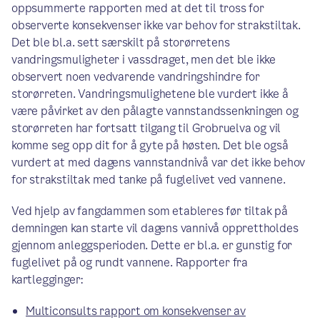
oppsummerte rapporten med at det til tross for
observerte konsekvenser ikke var behov for strakstiltak.
Det ble bl.a. sett særskilt på storørretens
vandringsmuligheter i vassdraget, men det ble ikke
observert noen vedvarende vandringshindre for
storørreten. Vandringsmulighetene ble vurdert ikke å
være påvirket av den pålagte vannstandssenkningen og
storørreten har fortsatt tilgang til Grobruelva og vil
komme seg opp dit for å gyte på høsten. Det ble også
vurdert at med dagens vannstandnivå var det ikke behov
for strakstiltak med tanke på fuglelivet ved vannene.
Ved hjelp av fangdammen som etableres før tiltak på
demningen kan starte vil dagens vannivå opprettholdes
gjennom anleggsperioden. Dette er bl.a. er gunstig for
fuglelivet på og rundt vannene. Rapporter fra
kartlegginger:
Multiconsults rapport om konsekvenser av