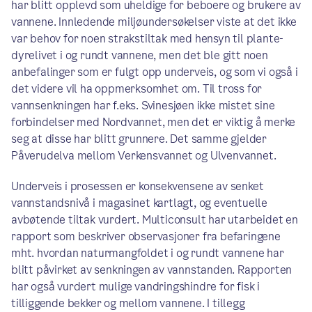
har blitt opplevd som uheldige for beboere og brukere av
vannene. Innledende miljøundersøkelser viste at det ikke
var behov for noen strakstiltak med hensyn til plante-
dyrelivet i og rundt vannene, men det ble gitt noen
anbefalinger som er fulgt opp underveis, og som vi også i
det videre vil ha oppmerksomhet om. Til tross for
vannsenkningen har f.eks. Svinesjøen ikke mistet sine
forbindelser med Nordvannet, men det er viktig å merke
seg at disse har blitt grunnere. Det samme gjelder
Påverudelva mellom Verkensvannet og Ulvenvannet.
Underveis i prosessen er konsekvensene av senket
vannstandsnivå i magasinet kartlagt, og eventuelle
avbøtende tiltak vurdert. Multiconsult har utarbeidet en
rapport som beskriver observasjoner fra befaringene
mht. hvordan naturmangfoldet i og rundt vannene har
blitt påvirket av senkningen av vannstanden. Rapporten
har også vurdert mulige vandringshindre for fisk i
tilliggende bekker og mellom vannene. I tillegg