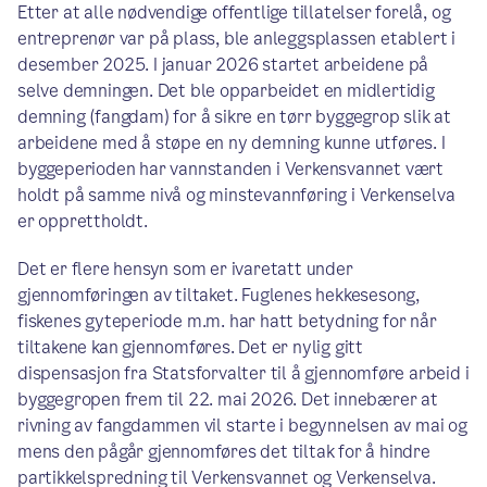
Etter at alle nødvendige offentlige tillatelser forelå, og
entreprenør var på plass, ble anleggsplassen etablert i
desember 2025. I januar 2026 startet arbeidene på
selve demningen. Det ble opparbeidet en midlertidig
demning (fangdam) for å sikre en tørr byggegrop slik at
arbeidene med å støpe en ny demning kunne utføres. I
byggeperioden har vannstanden i Verkensvannet vært
holdt på samme nivå og minstevannføring i Verkenselva
er opprettholdt.
Det er flere hensyn som er ivaretatt under
gjennomføringen av tiltaket. Fuglenes hekkesesong,
fiskenes gyteperiode m.m. har hatt betydning for når
tiltakene kan gjennomføres. Det er nylig gitt
dispensasjon fra Statsforvalter til å gjennomføre arbeid i
byggegropen frem til 22. mai 2026. Det innebærer at
rivning av fangdammen vil starte i begynnelsen av mai og
mens den pågår gjennomføres det tiltak for å hindre
partikkelspredning til Verkensvannet og Verkenselva.