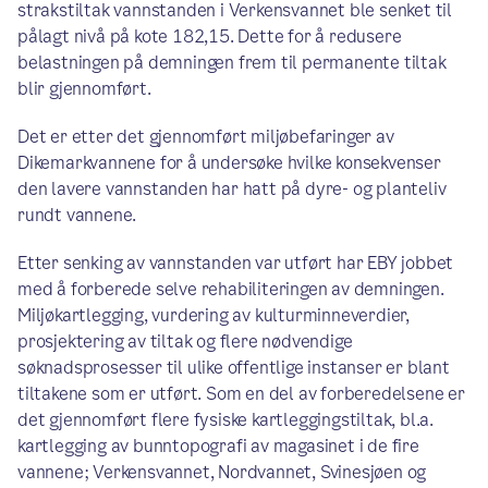
strakstiltak vannstanden i Verkensvannet ble senket til
pålagt nivå på kote 182,15. Dette for å redusere
belastningen på demningen frem til permanente tiltak
blir gjennomført.
Det er etter det gjennomført miljøbefaringer av
Dikemarkvannene for å undersøke hvilke konsekvenser
den lavere vannstanden har hatt på dyre- og planteliv
rundt vannene.
Etter senking av vannstanden var utført har EBY jobbet
med å forberede selve rehabiliteringen av demningen.
Miljøkartlegging, vurdering av kulturminneverdier,
prosjektering av tiltak og flere nødvendige
søknadsprosesser til ulike offentlige instanser er blant
tiltakene som er utført. Som en del av forberedelsene er
det gjennomført flere fysiske kartleggingstiltak, bl.a.
kartlegging av bunntopografi av magasinet i de fire
vannene; Verkensvannet, Nordvannet, Svinesjøen og