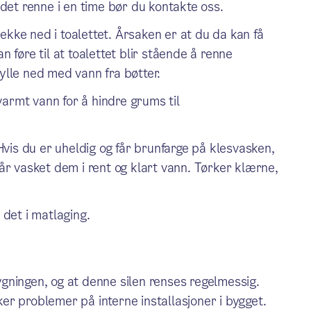
t det renne i en time bør du kontakte oss.
ekke ned i toalettet. Årsaken er at du da kan få
n føre til at toalettet blir stående å renne
kylle ned med vann fra bøtter.
armt vann for å hindre grums til
 Hvis du er uheldig og får brunfarge på klesvasken,
får vasket dem i rent og klart vann. Tørker klærne,
 det i matlaging.
bygningen, og at denne silen renses regelmessig.
aker problemer på interne installasjoner i bygget.