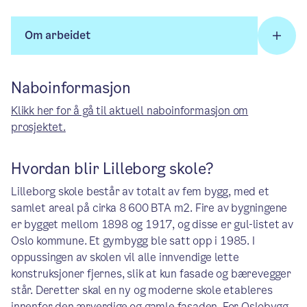
Om arbeidet
Naboinformasjon
Klikk her for å gå til aktuell naboinformasjon om
prosjektet.
Hvordan blir Lilleborg skole?
Lilleborg skole består av totalt av fem bygg, med et
samlet areal på cirka 8 600 BTA m2. Fire av bygningene
er bygget mellom 1898 og 1917, og disse er gul-listet av
Oslo kommune. Et gymbygg ble satt opp i 1985. I
oppussingen av skolen vil alle innvendige lette
konstruksjoner fjernes, slik at kun fasade og bærevegger
står. Deretter skal en ny og moderne skole etableres
innenfor den ærverdige og gamle fasaden. For Oslobygg