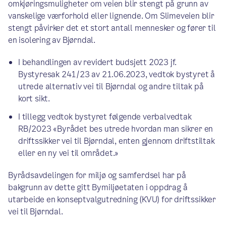
omkjøringsmuligheter om veien blir stengt på grunn av
vanskelige værforhold eller lignende. Om Slimeveien blir
stengt påvirker det et stort antall mennesker og fører til
en isolering av Bjørndal.
I behandlingen av revidert budsjett 2023 jf.
Bystyresak 241/23 av 21.06.2023, vedtok bystyret å
utrede alternativ vei til Bjørndal og andre tiltak på
kort sikt.
I tillegg vedtok bystyret følgende verbalvedtak
RB/2023 «Byrådet bes utrede hvordan man sikrer en
driftssikker vei til Bjørndal, enten gjennom driftstiltak
eller en ny vei til området.»
Byrådsavdelingen for miljø og samferdsel har på
bakgrunn av dette gitt Bymiljøetaten i oppdrag å
utarbeide en konseptvalgutredning (KVU) for driftssikker
vei til Bjørndal.