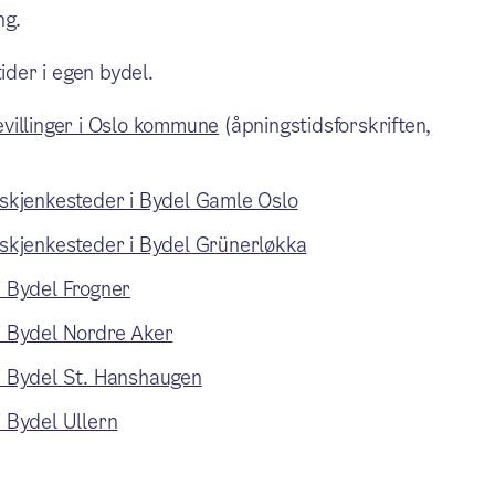
ng.
ider i egen bydel.
evillinger i Oslo kommune
(åpningstidsforskriften,
g skjenkesteder i Bydel Gamle Oslo
g skjenkesteder i Bydel Grünerløkka
i Bydel Frogner
 i Bydel Nordre Aker
 i Bydel St. Hanshaugen
i Bydel Ullern