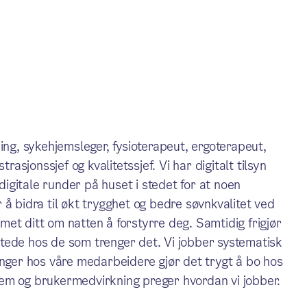
ing, sykehjemsleger, fysioterapeut, ergoterapeut,
rasjonssjef og kvalitetssjef. Vi har digitalt tilsyn
gitale runder på huset i stedet for at noen
å bidra til økt trygghet og bedre søvnkvalitet ved
et ditt om natten å forstyrre deg. Samtidig frigjør
l stede hos de som trenger det. Vi jobber systematisk
inger hos våre medarbeidere gjør det trygt å bo hos
em og brukermedvirkning preger hvordan vi jobber.