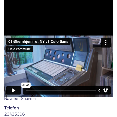
Kreditering: Morten Fredriksen / Fredriksen Film
Kontaktinformasjon avdelinger
Avdeling øst, gruppe 1–4
Forsterket skjermet og forsterket skjermet ekstra
avdeling
Avdelingssykepleier
Navneet Sharma
Telefon
23435306