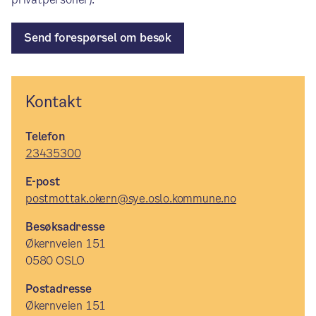
Send forespørsel om besøk
Kontakt
Telefon
23435300
E-post
postmottak.okern@sye.oslo.kommune.no
Besøksadresse
Økernveien 151
0580 OSLO
Postadresse
Økernveien 151