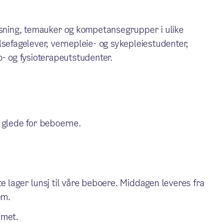
isning, temauker og kompetansegrupper i ulike
lsefagelever, vernepleie- og sykepleiestudenter,
o- og fysioterapeutstudenter.
 glede for beboerne.
lager lunsj til våre beboere. Middagen leveres fra
em.
mmet.