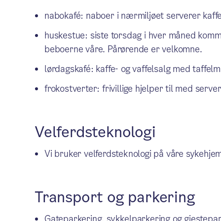
nabokafé: naboer i nærmiljøet serverer kaffe
huskestue: siste torsdag i hver måned kommer
beboerne våre. Pårørende er velkomne.
lørdagskafé: kaffe- og vaffelsalg med taffelm
frokostverter: frivillige hjelper til med se
Velferdsteknologi
Vi bruker velferdsteknologi på våre sykehje
Transport og parkering
Gateparkering, sykkelparkering og gjestepar