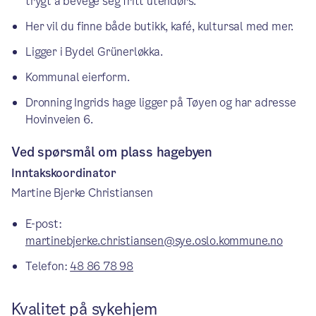
trygt å bevege seg fritt utendørs.
Her vil du finne både butikk, kafé, kultursal med mer.
Ligger i Bydel Grünerløkka.
Kommunal eierform.
Dronning Ingrids hage ligger på Tøyen og har adresse
Hovinveien 6.
Ved spørsmål om plass hagebyen
Inntakskoordinator
Martine Bjerke Christiansen
E-post:
martinebjerke.christiansen@sye.oslo.kommune.no
Telefon:
48 86 78 98
Kvalitet på sykehjem