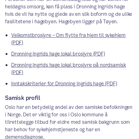
heldøgns omsorg, kan få plass i Dronning Ingrids hage
hvis de vil ha nytte og glede av en slik boform og de ulike
fasilitetene i hagebyen. Hagebyen ligger på Tøyen.
Velkomstbrosjyre – Om flytte fra hjem til sykehjem
(PDF)
Dronning Ingrids hage lokal brosjyre (PDF)
Dronning Ingrids hage lokal brosjyre på nordsamisk
(PDF)
Inntakskriterier for Dronning Ingrids hage (PDF)
Samisk profil
Oslo har en betydelig andel av den samiske befolkningen
i Norge. Det er viktig for oss i Oslo kommune å
tilrettelegge tilbud for eldre med samisk bakgrunn som
har behov for sykehjemstjeneste og har en
demensdiagnose.