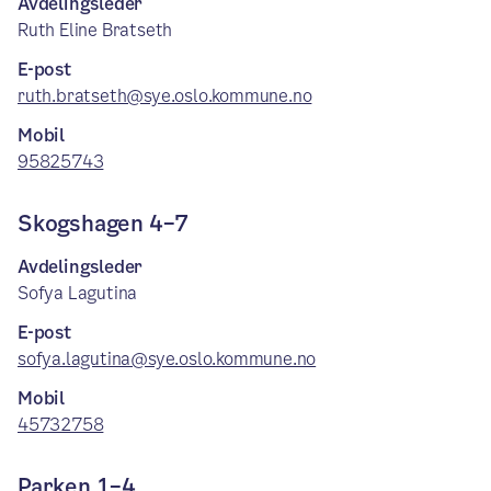
Avdelingsleder
Ruth Eline Bratseth
E-post
ruth.bratseth@sye.oslo.kommune.no
Mobil
95825743
Skogshagen 4–7
Avdelingsleder
Sofya Lagutina
E-post
sofya.lagutina@sye.oslo.kommune.no
Mobil
45732758
Parken 1–4