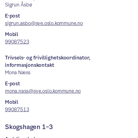
Sigrun Åsbø
E-post
sigrun.asbo@sye.oslo.kommune.no
Mobil
99087523
Trivsels- og frivillighetskoordinator,
informasjonskontakt
Mona Næss
E-post
mona.nass@sye.oslo.kommune.no
Mobil
99087513
Skogshagen 1–3