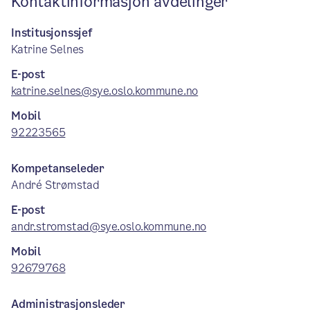
Kontaktinformasjon avdelinger
Institusjonssjef
Katrine Selnes
E-post
katrine.selnes@sye.oslo.kommune.no
Mobil
92223565
Kompetanseleder
André Strømstad
E-post
andr.stromstad@sye.oslo.kommune.no
Mobil
92679768
Administrasjonsleder