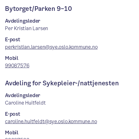
Bytorget/Parken 9–10
Avdelingsleder
Per Kristian Larsen
E-post
perkristian.larsen@sye.oslo.kommune.no
Mobil
99087576
Avdeling for Sykepleier-/nattjenesten
Avdelingsleder
Caroline Huitfeldt
E-post
caroline.huitfeldt@sye.oslo.kommune.no
Mobil