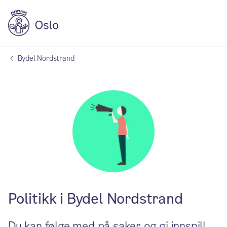
Bydel Nordstrand
Politikk i Bydel Nordstrand
Du kan følge med på saker og gi innspill